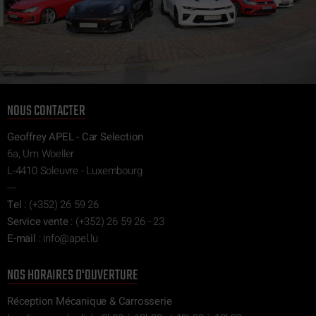
NOUS CONTACTER
Geoffrey APEL - Car Selection
6a, Um Woeller
L-4410 Soleuvre - Luxembourg
---
Tel
:
(+352) 26 59 26
Service vente
:
(+352) 26 59 26 - 23
E-mail
:
ni
epa@of
ul.l
NOS HORAIRES D'OUVERTURE
Réception Mécanique & Carrosserie