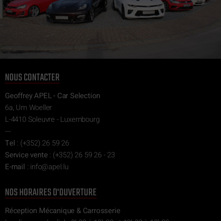
NOUS CONTACTER
Geoffrey APEL - Car Selection
6a, Um Woeller
L-4410 Soleuvre - Luxembourg
---
Tel
:
(+352) 26 59 26
Service vente
:
(+352) 26 59 26 - 23
E-mail
:
ni
epa@of
ul.l
NOS HORAIRES D'OUVERTURE
Réception Mécanique & Carrosserie