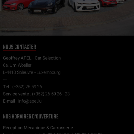
NOUS CONTACTER
Geoffrey APEL - Car Selection
6a, Um Woeller
L-4410 Soleuvre - Luxembourg
---
Tel
:
(+352) 26 59 26
Service vente
:
(+352) 26 59 26 - 23
E-mail
:
ni
epa@of
ul.l
NOS HORAIRES D'OUVERTURE
Réception Mécanique & Carrosserie