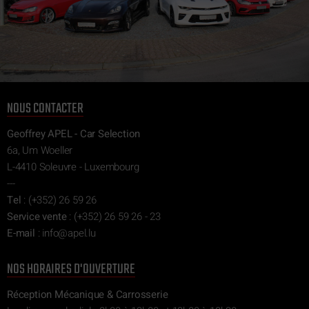
NOUS CONTACTER
Geoffrey APEL - Car Selection
6a, Um Woeller
L-4410 Soleuvre - Luxembourg
---
Tel
:
(+352) 26 59 26
Service vente
:
(+352) 26 59 26 - 23
E-mail
:
ni
epa@of
ul.l
NOS HORAIRES D'OUVERTURE
Réception Mécanique & Carrosserie