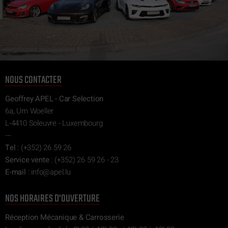
NOUS CONTACTER
Geoffrey APEL - Car Selection
6a, Um Woeller
L-4410 Soleuvre - Luxembourg
---
Tel
:
(+352) 26 59 26
Service vente
:
(+352) 26 59 26 - 23
E-mail
:
ni
epa@of
ul.l
NOS HORAIRES D'OUVERTURE
Réception Mécanique & Carrosserie