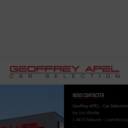
NOUS CONTACTER
Geoffrey APEL - Car Selection
6a, Um Woeller
L-4410 Soleuvre - Luxembourg
---