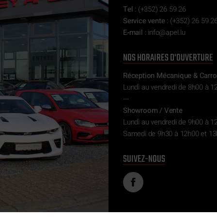
Tel
:
(+352) 26 59 26
Service vente
:
(+352) 26 59 26
E-mail
:
ni
epa@of
ul.l
NOS HORAIRES D'OUVERTURE
Réception Mécanique & Carro
Lundi au vendredi de 8h00 à 1
---
Showroom / Vente
Lundi au vendredi de 9h00 à 1
Samedi de 9h30 à 12h00 et 13
SUIVEZ-NOUS