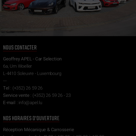
NOUS CONTACTER
Geoffrey APEL - Car Selection
6a, Um Woeller
L-4410 Soleuvre - Luxembourg
---
Tel
:
(+352) 26 59 26
Service vente
:
(+352) 26 59 26 - 23
E-mail
:
ni
epa@of
ul.l
NOS HORAIRES D'OUVERTURE
Réception Mécanique & Carrosserie