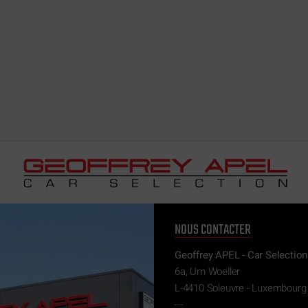
NOUS CONTACTER
Geoffrey APEL - Car Selection
6a, Um Woeller
L-4410 Soleuvre - Luxembourg
---