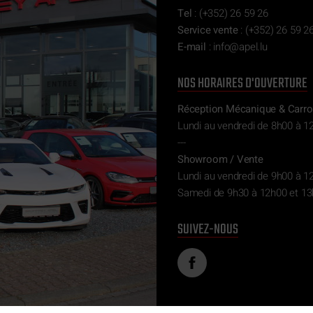
Tel
:
(+352) 26 59 26
Service vente
:
(+352) 26 59 26
E-mail
:
ni
epa@of
ul.l
NOS HORAIRES D'OUVERTURE
Réception Mécanique & Carro
Lundi au vendredi de 8h00 à 1
---
Showroom / Vente
Lundi au vendredi de 9h00 à 1
Samedi de 9h30 à 12h00 et 13
SUIVEZ-NOUS