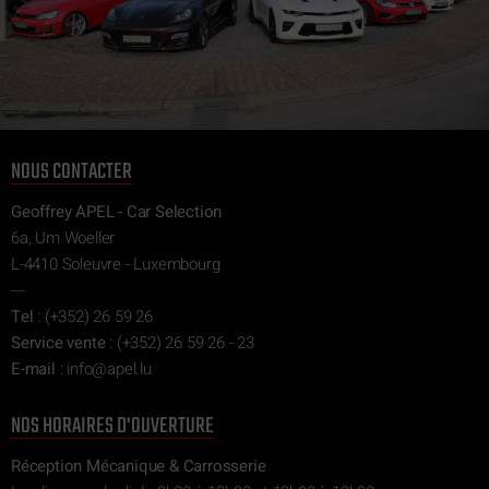
NOUS CONTACTER
Geoffrey APEL - Car Selection
6a, Um Woeller
L-4410 Soleuvre - Luxembourg
---
Tel
:
(+352) 26 59 26
Service vente
:
(+352) 26 59 26 - 23
E-mail
:
ni
epa@of
ul.l
NOS HORAIRES D'OUVERTURE
Réception Mécanique & Carrosserie