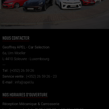
NOUS CONTACTER
Geoffrey APEL - Car Selection
6a, Um Woeller
L-4410 Soleuvre - Luxembourg
---
Tel
:
(+352) 26 59 26
Service vente
:
(+352) 26 59 26 - 23
E-mail
:
ni
epa@of
ul.l
NOS HORAIRES D'OUVERTURE
Réception Mécanique & Carrosserie