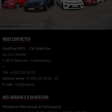
NOUS CONTACTER
Geoffrey APEL - Car Selection
6a, Um Woeller
L-4410 Soleuvre - Luxembourg
---
Tel
:
(+352) 26 59 26
Service vente
:
(+352) 26 59 26 - 23
E-mail
:
ni
epa@of
ul.l
NOS HORAIRES D'OUVERTURE
Réception Mécanique & Carrosserie