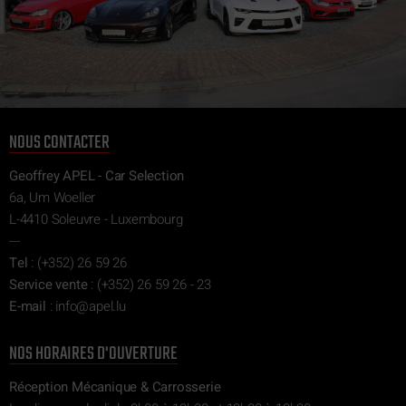
NOUS CONTACTER
Geoffrey APEL - Car Selection
6a, Um Woeller
L-4410 Soleuvre - Luxembourg
---
Tel
:
(+352) 26 59 26
Service vente
:
(+352) 26 59 26 - 23
E-mail
:
ni
epa@of
ul.l
NOS HORAIRES D'OUVERTURE
Réception Mécanique & Carrosserie