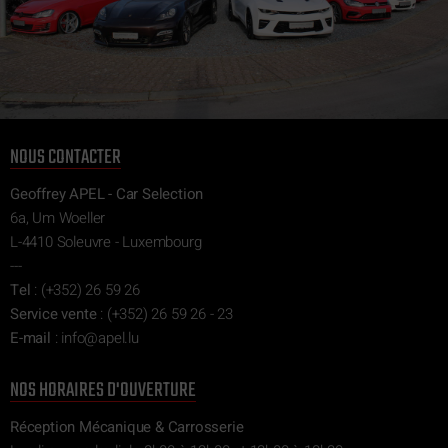
NOUS CONTACTER
Geoffrey APEL - Car Selection
6a, Um Woeller
L-4410 Soleuvre - Luxembourg
---
Tel
:
(+352) 26 59 26
Service vente
:
(+352) 26 59 26 - 23
E-mail
:
ni
epa@of
ul.l
NOS HORAIRES D'OUVERTURE
Réception Mécanique & Carrosserie