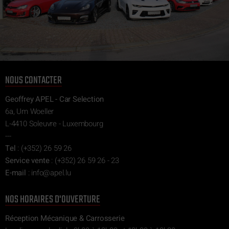
NOUS CONTACTER
Geoffrey APEL - Car Selection
6a, Um Woeller
L-4410 Soleuvre - Luxembourg
---
Tel
:
(+352) 26 59 26
Service vente
:
(+352) 26 59 26 - 23
E-mail
:
ni
epa@of
ul.l
NOS HORAIRES D'OUVERTURE
Réception Mécanique & Carrosserie