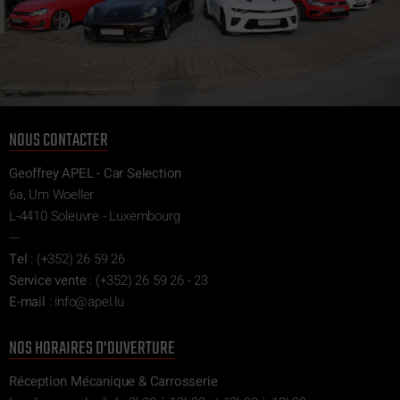
NOUS CONTACTER
Geoffrey APEL - Car Selection
6a, Um Woeller
L-4410 Soleuvre - Luxembourg
---
Tel
:
(+352) 26 59 26
Service vente
:
(+352) 26 59 26 - 23
E-mail
:
ni
epa@of
ul.l
NOS HORAIRES D'OUVERTURE
Réception Mécanique & Carrosserie