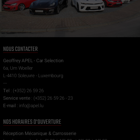
NOUS CONTACTER
Geoffrey APEL - Car Selection
6a, Um Woeller
L-4410 Soleuvre - Luxembourg
---
Tel
:
(+352) 26 59 26
Service vente
:
(+352) 26 59 26 - 23
E-mail
:
ni
epa@of
ul.l
NOS HORAIRES D'OUVERTURE
Réception Mécanique & Carrosserie