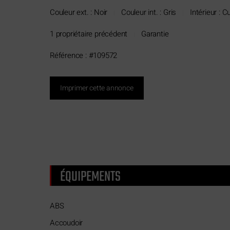
Couleur ext. : Noir
Couleur int. : Gris
Intérieur : Cu
|
|
1 propriétaire précédent
Garantie
|
Référence : #109572
Imprimer cette annonce
ÉQUIPEMENTS
ABS
Accoudoir