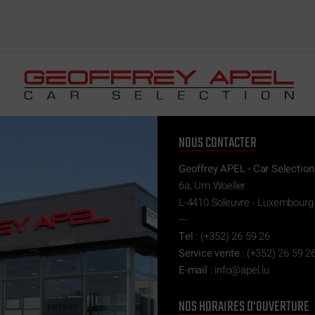
NOUS CONTACTER
Geoffrey APEL - Car Selection
6a, Um Woeller
L-4410 Soleuvre - Luxembourg
---
Tel
:
(+352) 26 59 26
Service vente
:
(+352) 26 59 26
E-mail
:
ni
epa@of
ul.l
NOS HORAIRES D'OUVERTURE