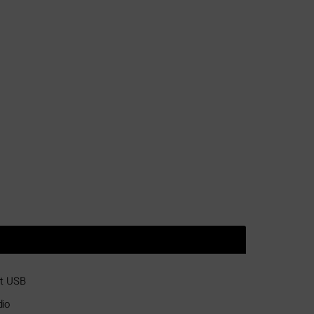
rt USB
io