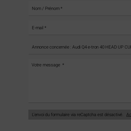
L'envoi du formulaire via reCaptcha est désactivé.
Ac