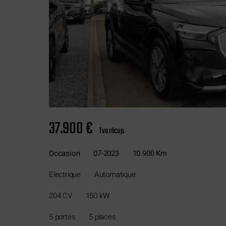
37.900 €
Tva récup.
Occasion
07-2023
10.900 Km
|
|
Electrique
Automatique
|
204 CV
150 kW
|
5 portes
5 places
|