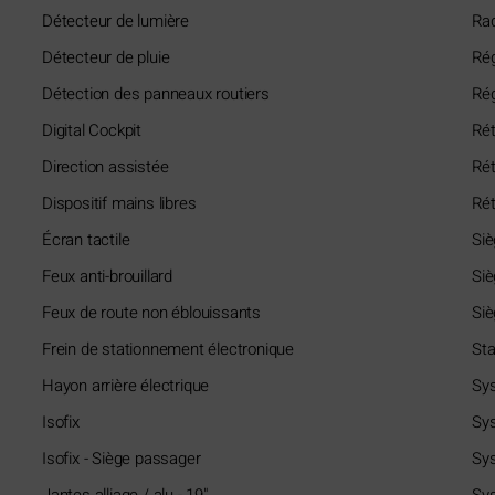
Détecteur de lumière
Ra
Détecteur de pluie
Rég
Détection des panneaux routiers
Rég
Digital Cockpit
Rét
Direction assistée
Rét
Dispositif mains libres
Rét
Écran tactile
Siè
Feux anti-brouillard
Siè
Feux de route non éblouissants
Siè
Frein de stationnement électronique
Sta
Hayon arrière électrique
Sys
Isofix
Sys
Isofix - Siège passager
Sys
Jantes alliage / alu - 19"
Sys