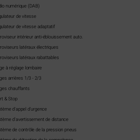
dio numérique (DAB)
ulateur de vitesse
ulateur de vitesse adaptatif
roviseur intérieur anti-éblouissement auto.
roviseurs latéraux électriques
roviseurs latéraux rabattables
ge à réglage lombaire
ges arrières 1/3 - 2/3
ges chauffants
rt & Stop
tème d'appel d'urgence
tème d'avertissement de distance
tème de contrôle de la pression pneus
tème de détection de la somnolence