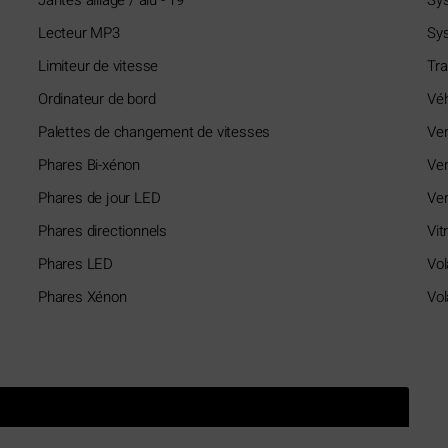
Lecteur MP3
Sys
Limiteur de vitesse
Tra
Ordinateur de bord
Véh
Palettes de changement de vitesses
Ver
Phares Bi-xénon
Ver
Phares de jour LED
Ver
Phares directionnels
Vit
Phares LED
Vol
Phares Xénon
Vol