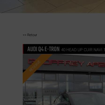
<<
Retour
AUDI Q4 E-TRON
40 HEAD UP CUIR NAVI
RÉSERVÉ