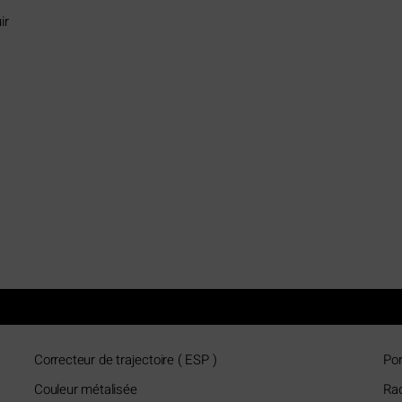
ir
Correcteur de trajectoire ( ESP )
Po
Couleur métalisée
Rad