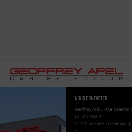
NOUS CONTACTER
Geoffrey APEL - Car Selection
6a, Um Woeller
L-4410 Soleuvre - Luxembourg
---