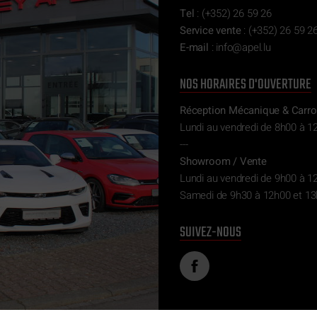
Tel
:
(+352) 26 59 26
Service vente
:
(+352) 26 59 26
E-mail
:
ni
epa@of
ul.l
NOS HORAIRES D'OUVERTURE
Réception Mécanique & Carro
Lundi au vendredi de 8h00 à 1
---
Showroom / Vente
Lundi au vendredi de 9h00 à 1
Samedi de 9h30 à 12h00 et 13
SUIVEZ-NOUS