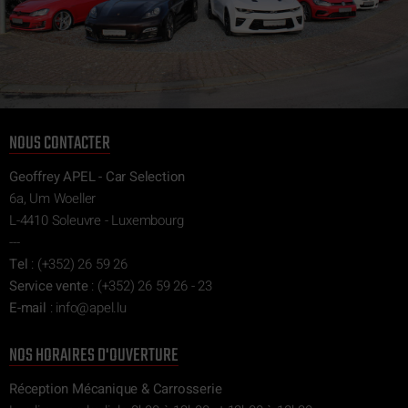
NOUS CONTACTER
Geoffrey APEL - Car Selection
6a, Um Woeller
L-4410 Soleuvre - Luxembourg
---
Tel
:
(+352) 26 59 26
Service vente
:
(+352) 26 59 26 - 23
E-mail
:
ni
epa@of
ul.l
NOS HORAIRES D'OUVERTURE
Réception Mécanique & Carrosserie