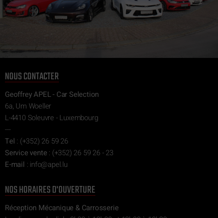
NOUS CONTACTER
Geoffrey APEL - Car Selection
6a, Um Woeller
L-4410 Soleuvre - Luxembourg
---
Tel
:
(+352) 26 59 26
Service vente
:
(+352) 26 59 26 - 23
E-mail
:
ni
epa@of
ul.l
NOS HORAIRES D'OUVERTURE
Réception Mécanique & Carrosserie