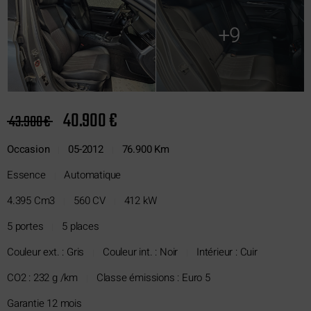
+9
40.900 €
43.900 €
Occasion
05-2012
76.900 Km
|
|
Essence
Automatique
|
4.395 Cm3
560 CV
412 kW
|
|
5 portes
5 places
|
Couleur ext. : Gris
Couleur int. : Noir
Intérieur : Cuir
|
|
CO2 : 232 g /km
Classe émissions : Euro 5
|
Garantie 12 mois