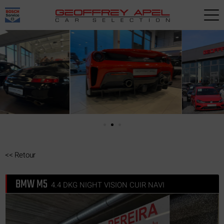
Paramètres avancés des cookies
<<
Retour
BMW M5
4.4 DKG NIGHT VISION CUIR NAVI