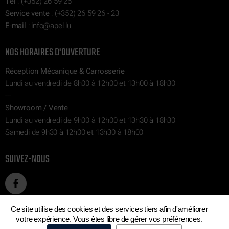
Tel
:
(+352) 26 59 26
Service vente
:
(+352) 26 59 26 - 23
E-mail
:
ni
epa@of
ul.l
NOS HORAIRES D'OUVERTURE
Réception Mécanique & Carrosserie
Lundi au vendredi de 8h00 à 12h00 et 13h00 à 18h30
---
Showroom / Vente
Lundi au vendredi de 9h00 à 12h00 et 13h30 à 18h30
Samedi de 9h30 à 12h00 et 13h30 à 18h00
SUIVEZ-NOUS
Ce site utilise des cookies et des services tiers afin d'améliorer
votre expérience. Vous êtes libre de gérer vos préférences.
©
Geoffrey APEL - Car Selection
Mentions légales
Politique de
•
•