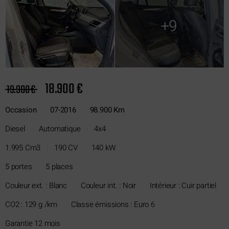
+9
18.900 €
19.900 €
Occasion
07-2016
98.900 Km
|
|
Diesel
Automatique
4x4
|
|
1.995 Cm3
190 CV
140 kW
|
|
5 portes
5 places
|
Couleur ext. : Blanc
Couleur int. : Noir
Intérieur : Cuir partiel
|
|
CO2 : 129 g /km
Classe émissions : Euro 6
|
Garantie 12 mois