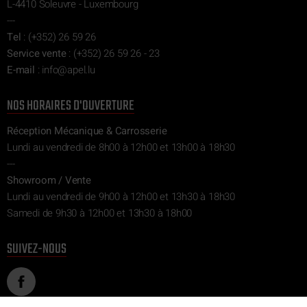
L-4410 Soleuvre - Luxembourg
---
Tel
:
(+352) 26 59 26
Service vente
:
(+352) 26 59 26 - 23
E-mail
:
ni
epa@of
ul.l
NOS HORAIRES D'OUVERTURE
Réception Mécanique & Carrosserie
Lundi au vendredi de 8h00 à 12h00 et 13h00 à 18h30
---
Showroom / Vente
Lundi au vendredi de 9h00 à 12h00 et 13h30 à 18h30
Samedi de 9h30 à 12h00 et 13h30 à 18h00
SUIVEZ-NOUS