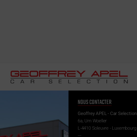
NOUS CONTACTER
Geoffrey APEL - Car Selection
6a, Um Woeller
L-4410 Soleuvre - Luxembourg
---