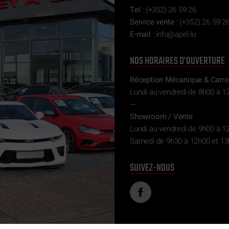
Tel
:
(+352) 26 59 26
Service vente
:
(+352) 26 59 26
E-mail
:
ni
epa@of
ul.l
NOS HORAIRES D'OUVERTURE
Réception Mécanique & Carro
Lundi au vendredi de 8h00 à 1
---
Showroom / Vente
Lundi au vendredi de 9h00 à 1
Samedi de 9h30 à 12h00 et 13
SUIVEZ-NOUS