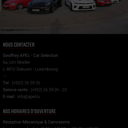
NOUS CONTACTER
Geoffrey APEL - Car Selection
6a, Um Woeller
L-4410 Soleuvre - Luxembourg
---
Tel
:
(+352) 26 59 26
Service vente
:
(+352) 26 59 26 - 23
E-mail
:
ni
epa@of
ul.l
NOS HORAIRES D'OUVERTURE
Réception Mécanique & Carrosserie