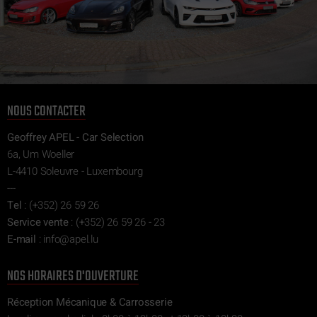
NOUS CONTACTER
Geoffrey APEL - Car Selection
6a, Um Woeller
L-4410 Soleuvre - Luxembourg
---
Tel
:
(+352) 26 59 26
Service vente
:
(+352) 26 59 26 - 23
E-mail
:
ni
epa@of
ul.l
NOS HORAIRES D'OUVERTURE
Réception Mécanique & Carrosserie