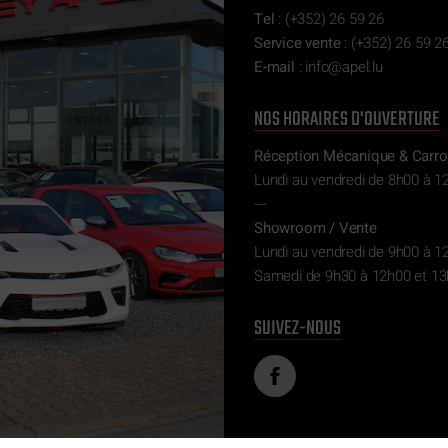
Tel
:
(+352) 26 59 26
Service vente
:
(+352) 26 59 26
E-mail
:
ni
epa@of
ul.l
NOS HORAIRES D'OUVERTURE
Réception Mécanique & Carro
Lundi au vendredi de 8h00 à 1
---
Showroom / Vente
Lundi au vendredi de 9h00 à 1
Samedi de 9h30 à 12h00 et 13
SUIVEZ-NOUS