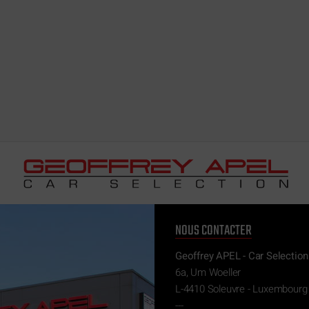
NOUS CONTACTER
Geoffrey APEL - Car Selection
6a, Um Woeller
L-4410 Soleuvre - Luxembourg
---