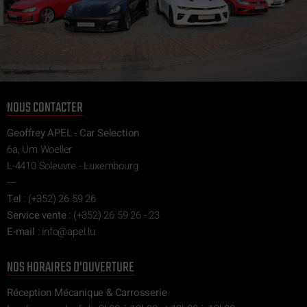
NOUS CONTACTER
Geoffrey APEL - Car Selection
6a, Um Woeller
L-4410 Soleuvre - Luxembourg
---
Tel
:
(+352) 26 59 26
Service vente
:
(+352) 26 59 26 - 23
E-mail
:
ni
epa@of
ul.l
NOS HORAIRES D'OUVERTURE
Réception Mécanique & Carrosserie