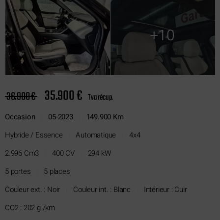
+10
35.900 €
36.900 €
Tva récup.
Occasion
05-2023
149.900 Km
|
|
Hybride / Essence
Automatique
4x4
|
|
2.996 Cm3
400 CV
294 kW
|
|
5 portes
5 places
|
Couleur ext. : Noir
Couleur int. : Blanc
Intérieur : Cuir
|
|
CO2 : 202 g /km