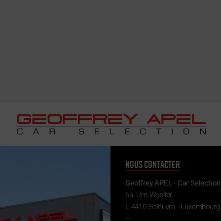
NOUS CONTACTER
Geoffrey APEL - Car Selection
6a, Um Woeller
L-4410 Soleuvre - Luxembourg
---