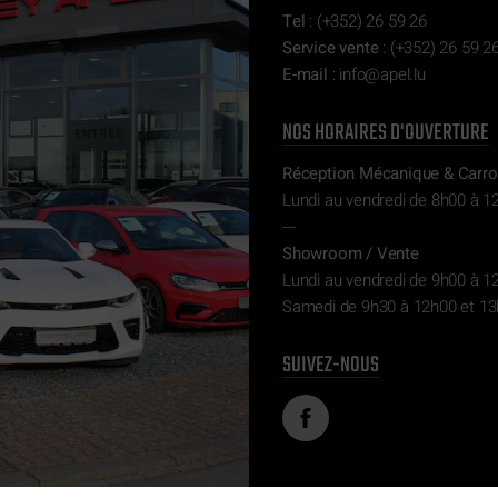
Tel
:
(+352) 26 59 26
Service vente
:
(+352) 26 59 26
E-mail
:
ni
epa@of
ul.l
NOS HORAIRES D'OUVERTURE
Réception Mécanique & Carro
Lundi au vendredi de 8h00 à 1
---
Showroom / Vente
Lundi au vendredi de 9h00 à 1
Samedi de 9h30 à 12h00 et 13
SUIVEZ-NOUS