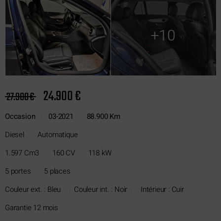
+10
24.900 €
27.900 €
Occasion
03-2021
88.900 Km
|
|
Diesel
Automatique
|
1.597 Cm3
160 CV
118 kW
|
|
5 portes
5 places
|
Couleur ext. : Bleu
Couleur int. : Noir
Intérieur : Cuir
|
|
Garantie 12 mois