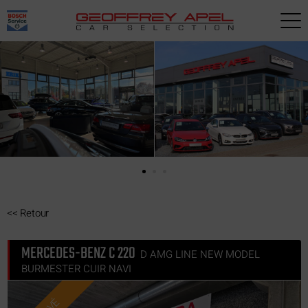
Paramètres avancés des cookies
<<
Retour
MERCEDES-BENZ C 220
D AMG LINE NEW MODEL
BURMESTER CUIR NAVI