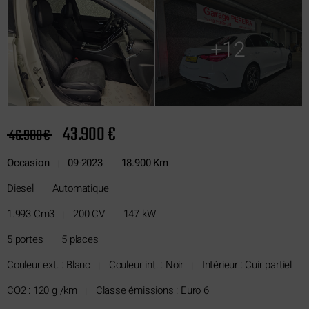
+12
43.900 €
46.900 €
Occasion
09-2023
18.900 Km
|
|
Diesel
Automatique
|
1.993 Cm3
200 CV
147 kW
|
|
5 portes
5 places
|
Couleur ext. : Blanc
Couleur int. : Noir
Intérieur : Cuir partiel
|
|
CO2 : 120 g /km
Classe émissions : Euro 6
|