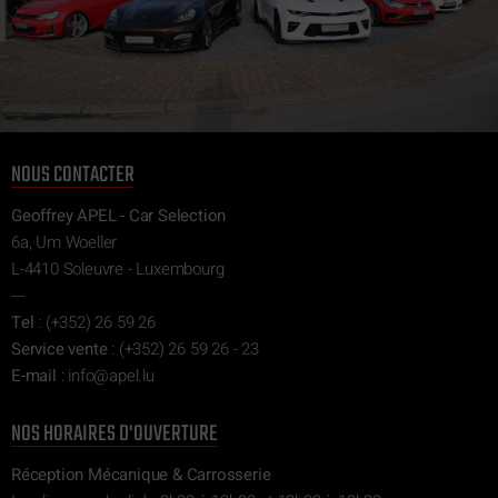
NOUS CONTACTER
Geoffrey APEL - Car Selection
6a, Um Woeller
L-4410 Soleuvre - Luxembourg
---
Tel
:
(+352) 26 59 26
Service vente
:
(+352) 26 59 26 - 23
E-mail
:
ni
epa@of
ul.l
NOS HORAIRES D'OUVERTURE
Réception Mécanique & Carrosserie