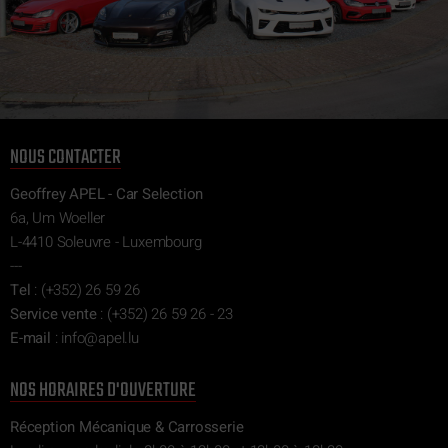
NOUS CONTACTER
Geoffrey APEL - Car Selection
6a, Um Woeller
L-4410 Soleuvre - Luxembourg
---
Tel
:
(+352) 26 59 26
Service vente
:
(+352) 26 59 26 - 23
E-mail
:
ni
epa@of
ul.l
NOS HORAIRES D'OUVERTURE
Réception Mécanique & Carrosserie