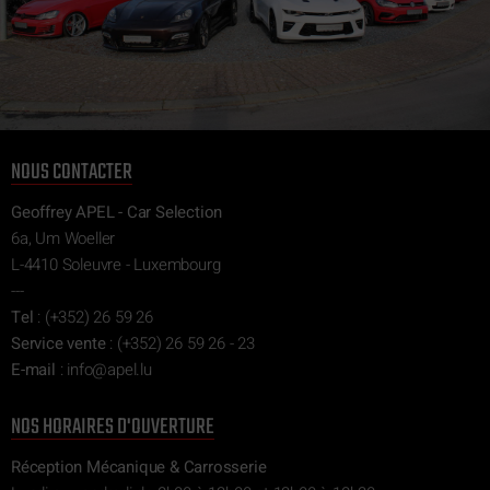
NOUS CONTACTER
Geoffrey APEL - Car Selection
6a, Um Woeller
L-4410 Soleuvre - Luxembourg
---
Tel
:
(+352) 26 59 26
Service vente
:
(+352) 26 59 26 - 23
E-mail
:
ni
epa@of
ul.l
NOS HORAIRES D'OUVERTURE
Réception Mécanique & Carrosserie