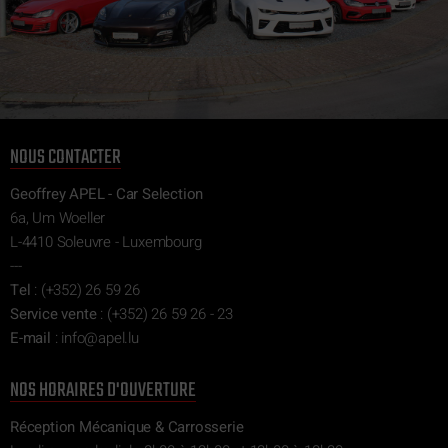
NOUS CONTACTER
Geoffrey APEL - Car Selection
6a, Um Woeller
L-4410 Soleuvre - Luxembourg
---
Tel
:
(+352) 26 59 26
Service vente
:
(+352) 26 59 26 - 23
E-mail
:
ni
epa@of
ul.l
NOS HORAIRES D'OUVERTURE
Réception Mécanique & Carrosserie