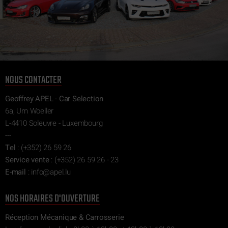
NOUS CONTACTER
Geoffrey APEL - Car Selection
6a, Um Woeller
L-4410 Soleuvre - Luxembourg
---
Tel
:
(+352) 26 59 26
Service vente
:
(+352) 26 59 26 - 23
E-mail
:
ni
epa@of
ul.l
NOS HORAIRES D'OUVERTURE
Réception Mécanique & Carrosserie