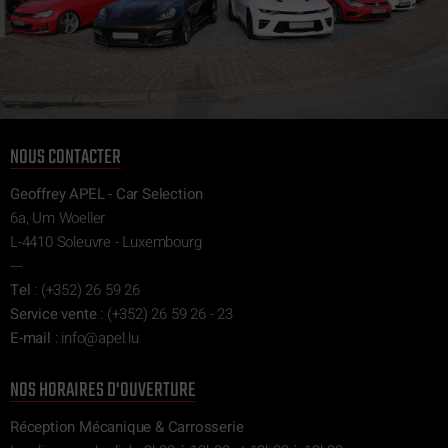
NOUS CONTACTER
Geoffrey APEL - Car Selection
6a, Um Woeller
L-4410 Soleuvre - Luxembourg
---
Tel
:
(+352) 26 59 26
Service vente
:
(+352) 26 59 26 - 23
E-mail
:
ni
epa@of
ul.l
NOS HORAIRES D'OUVERTURE
Réception Mécanique & Carrosserie