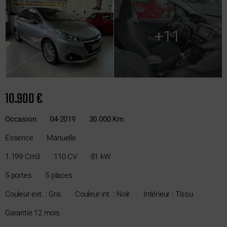
+11
10.900 €
Occasion
04-2019
30.000 Km
|
|
Essence
Manuelle
|
1.199 Cm3
110 CV
81 kW
|
|
5 portes
5 places
|
Couleur ext. : Gris
Couleur int. : Noir
Intérieur : Tissu
|
|
Garantie 12 mois