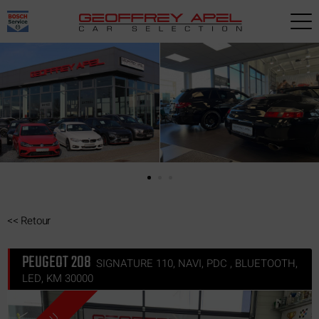
Paramètres avancés des cookies
<<
Retour
PEUGEOT 208
SIGNATURE 110, NAVI, PDC , BLUETOOTH,
LED, KM 30000