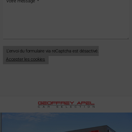
L'envoi du formulaire via reCaptcha est désactivé.
Accepter les cookies