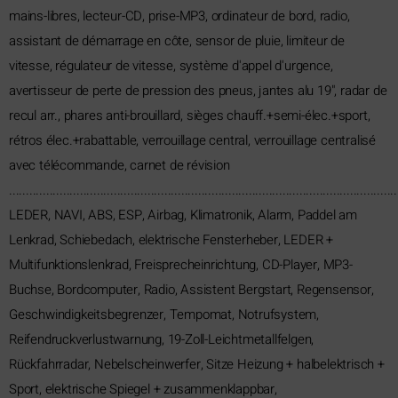
mains-libres, lecteur-CD, prise-MP3, ordinateur de bord, radio,
assistant de démarrage en côte, sensor de pluie, limiteur de
vitesse, régulateur de vitesse, système d'appel d'urgence,
avertisseur de perte de pression des pneus, jantes alu 19", radar de
recul arr., phares anti-brouillard, sièges chauff.+semi-élec.+sport,
rétros élec.+rabattable, verrouillage central, verrouillage centralisé
avec télécommande, carnet de révision
...................................................................................................................
LEDER, NAVI, ABS, ESP, Airbag, Klimatronik, Alarm, Paddel am
Lenkrad, Schiebedach, elektrische Fensterheber, LEDER +
Multifunktionslenkrad, Freisprecheinrichtung, CD-Player, MP3-
Buchse, Bordcomputer, Radio, Assistent Bergstart, Regensensor,
Geschwindigkeitsbegrenzer, Tempomat, Notrufsystem,
Reifendruckverlustwarnung, 19-Zoll-Leichtmetallfelgen,
Rückfahrradar, Nebelscheinwerfer, Sitze Heizung + halbelektrisch +
Sport, elektrische Spiegel + zusammenklappbar,