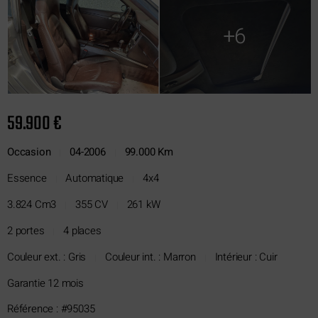
+6
59.900 €
Occasion
04-2006
99.000 Km
|
|
Essence
Automatique
4x4
|
|
3.824 Cm3
355 CV
261 kW
|
|
2 portes
4 places
|
Couleur ext. : Gris
Couleur int. : Marron
Intérieur : Cuir
|
|
Garantie 12 mois
Référence : #95035