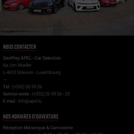
NOUS CONTACTER
Geoffrey APEL - Car Selection
6a, Um Woeller
L-4410 Soleuvre - Luxembourg
---
Tel
:
(+352) 26 59 26
Service vente
:
(+352) 26 59 26 - 23
E-mail
:
ni
epa@of
ul.l
NOS HORAIRES D'OUVERTURE
Réception Mécanique & Carrosserie