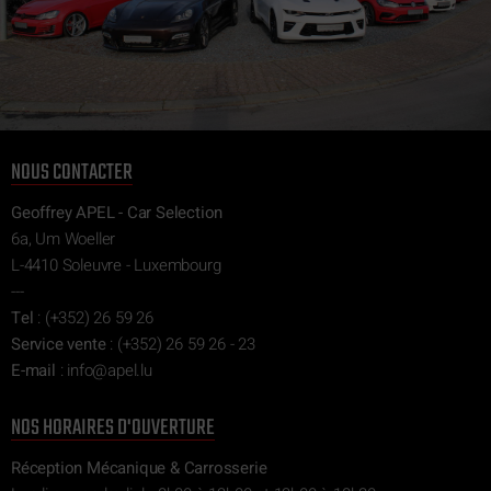
NOUS CONTACTER
Geoffrey APEL - Car Selection
6a, Um Woeller
L-4410 Soleuvre - Luxembourg
---
Tel
:
(+352) 26 59 26
Service vente
:
(+352) 26 59 26 - 23
E-mail
:
ni
epa@of
ul.l
NOS HORAIRES D'OUVERTURE
Réception Mécanique & Carrosserie