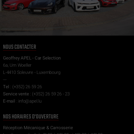
NOUS CONTACTER
Geoffrey APEL - Car Selection
6a, Um Woeller
L-4410 Soleuvre - Luxembourg
---
Tel
:
(+352) 26 59 26
Service vente
:
(+352) 26 59 26 - 23
E-mail
:
ni
epa@of
ul.l
NOS HORAIRES D'OUVERTURE
Réception Mécanique & Carrosserie