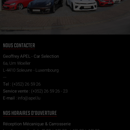
NOUS CONTACTER
Geoffrey APEL - Car Selection
6a, Um Woeller
L-4410 Soleuvre - Luxembourg
---
Tel
:
(+352) 26 59 26
Service vente
:
(+352) 26 59 26 - 23
E-mail
:
ni
epa@of
ul.l
NOS HORAIRES D'OUVERTURE
Réception Mécanique & Carrosserie