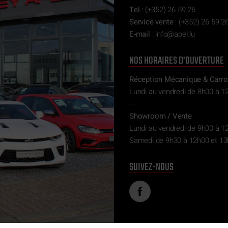
Tel
:
(+352) 26 59 26
Service vente
:
(+352) 26 59 26
E-mail
:
ni
epa@of
ul.l
NOS HORAIRES D'OUVERTURE
Réception Mécanique & Carro
Lundi au vendredi de 8h00 à 1
---
Showroom / Vente
Lundi au vendredi de 9h00 à 1
Samedi de 9h30 à 12h00 et 13
SUIVEZ-NOUS