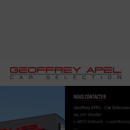
NOUS CONTACTER
Geoffrey APEL - Car Selection
6a, Um Woeller
L-4410 Soleuvre - Luxembourg
---